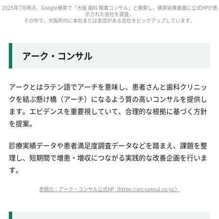
2025年7月時点、Google検索で「大阪 歯科 開業コンサル」と検索し、検索結果画面に公式HPが表
示された会社を調査。
その中で、大阪府内に本社または支店がある会社をピックアップしています。
アーク・コンサル
アークとはラテン語でアーチを意味し、患者さんと歯科クリニッ
クを結ぶ懸け橋（アーチ）になるよう質の高いコンサルを提供し
ます。エビデンスを重要視していて、合理的な根拠に基づく方針
を提案。
診療実績データや患者満足度調査データなどを踏まえ、課題を整
理し、短期間で増患・増収につながる実践的な改善企画を行いま
す。
参照元：アーク・コンサル公式HP（https://arc-consul.co.jp/）