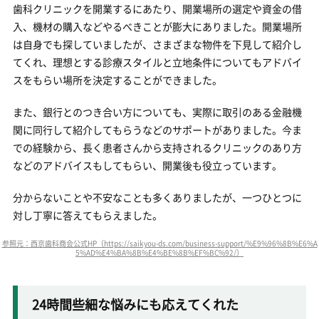
歯科クリニックを開業するにあたり、開業場所の選定や資金の借
入、機材の購入などやるべきことが膨大にありました。開業場所
は自身でも探していましたが、さまざまな物件を下見して紹介し
てくれ、理想とする診療スタイルと立地条件についてもアドバイ
スをもらい場所を決定することができました。
また、銀行とのつき合い方についても、実際に取引のある金融機
関に同行して紹介してもらうなどのサポートがありました。今ま
での経験から、長く患者さんから支持されるクリニックのあり方
などのアドバイスもしてもらい、開業後も役立っています。
分からないことや不安なことも多くありましたが、一つひとつに
対し丁寧に答えてもらえました。
参照元：西京歯科商会公式HP（https://saikyou-ds.com/business-support/%E9%96%8B%E6%A
5%AD%E4%BA%8B%E4%BE%8B%EF%BC%92/）
24時間些細な悩みにも応えてくれた