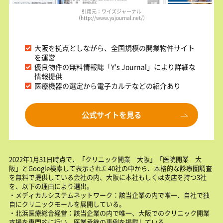
引用元：ワイズジャーナル
（http://www.ysjournal.net/）
大阪を拠点としながら、全国規模の開業物件サイト
を運営
優良物件の無料情報誌「Y's Journal」により詳細な
情報提供
医療機器の選定から電子カルテなどの紹介あり
公式サイトを見る
2022年1月31日時点で、「クリニック開業 大阪」「医院開業 大
阪」とGoogle検索して表示された40社の中から、本格的な診療圏調査
を無料で提供している会社の内、大阪に本社もしくは支店を持つ3社
を、以下の理由により選出。
・メディカルシステムネットワーク：該当企業の内で唯一、自社で独
自にクリニックモールを展開している。
・北浜医療総合経営：該当企業の内で唯一、大阪でのクリニック開業
支援を専門的に行い、医業承継の事例を掲載している。