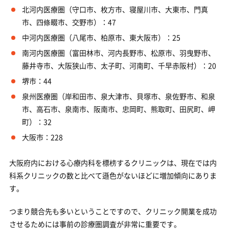
北河内医療圏（守口市、枚方市、寝屋川市、大東市、門真
市、四條畷市、交野市）：47
中河内医療圏（八尾市、柏原市、東大阪市）：25
南河内医療圏（富田林市、河内長野市、松原市、羽曳野市、
藤井寺市、大阪狭山市、太子町、河南町、千早赤阪村）：20
堺市：44
泉州医療圏（岸和田市、泉大津市、貝塚市、泉佐野市、和泉
市、高石市、泉南市、阪南市、忠岡町、熊取町、田尻町、岬
町）：32
大阪市：228
大阪府内における心療内科を標榜するクリニックは、現在では内
科系クリニックの数と比べて遜色がないほどに増加傾向にありま
す。
つまり競合先も多いということですので、クリニック開業を成功
させるためには事前の診療圏調査が非常に重要です。