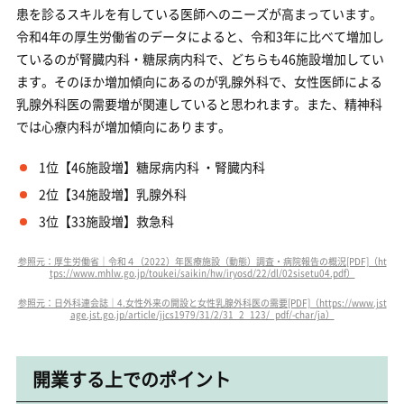
患を診るスキルを有している医師へのニーズが高まっています。
令和4年の厚生労働省のデータによると、令和3年に比べて増加し
ているのが腎臓内科・糖尿病内科で、どちらも46施設増加してい
ます。そのほか増加傾向にあるのが乳腺外科で、女性医師による
乳腺外科医の需要増が関連していると思われます。また、精神科
では心療内科が増加傾向にあります。
1位【46施設増】糖尿病内科 ・腎臓内科
2位【34施設増】乳腺外科
3位【33施設増】救急科
参照元：厚生労働省｜令和４（2022）年医療施設（動態）調査・病院報告の概況[PDF]（ht
tps://www.mhlw.go.jp/toukei/saikin/hw/iryosd/22/dl/02sisetu04.pdf）
参照元：日外科連会誌｜4.女性外来の開設と女性乳腺外科医の需要[PDF]（https://www.jst
age.jst.go.jp/article/jjcs1979/31/2/31_2_123/_pdf/-char/ja）
開業する上でのポイント