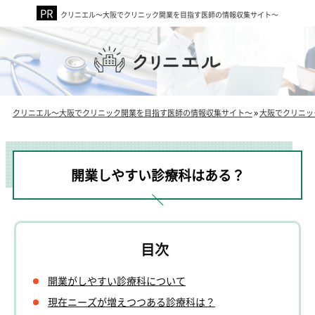
クリニエル～大阪でクリニック開業を目指す医師の情報収集サイト～
クリニエル～大阪でクリニック開業を目指す医師の情報収集サイト～
»
大阪でクリニッ
開業しやすい診療科はある？
開業がしやすい診療科について
現在ニーズが増えつつある診療科は？