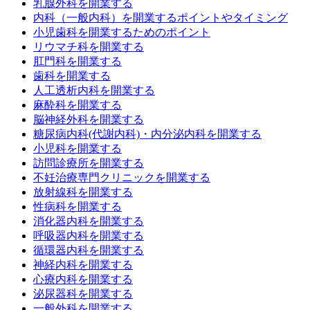
乳腺外科を開業する
内科（一般内科）を開業するポイントやタイミング
小児歯科を開業するためのポイント
リウマチ科を開業する
肛門科を開業する
歯科を開業する
人工透析内科を開業する
麻酔科を開業する
脳神経外科を開業する
糖尿病内科(代謝内科)・内分泌内科を開業する
小児科を開業する
訪問診療所を開業する
不妊治療専門クリニックを開業する
放射線科を開業する
性病科を開業する
消化器内科を開業する
呼吸器内科を開業する
循環器内科を開業する
神経内科を開業する
心療内科を開業する
泌尿器科を開業する
一般外科を開業する