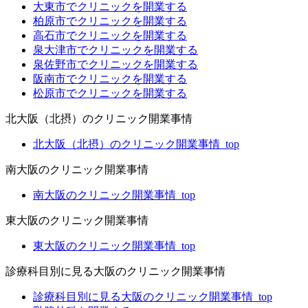
大東市でクリニックを開業する
柏原市でクリニックを開業する
高石市でクリニックを開業する
泉大津市でクリニックを開業する
泉佐野市でクリニックを開業する
阪南市でクリニックを開業する
松原市でクリニックを開業する
北大阪（北摂）のクリニック開業事情
北大阪（北摂）のクリニック開業事情_top
南大阪のクリニック開業事情
南大阪のクリニック開業事情_top
東大阪のクリニック開業事情
東大阪のクリニック開業事情_top
診療科目別に見る大阪のクリニック開業事情
診療科目別に見る大阪のクリニック開業事情_top