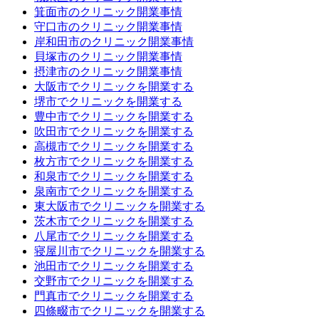
箕面市のクリニック開業事情
守口市のクリニック開業事情
岸和田市のクリニック開業事情
貝塚市のクリニック開業事情
摂津市のクリニック開業事情
大阪市でクリニックを開業する
堺市でクリニックを開業する
豊中市でクリニックを開業する
吹田市でクリニックを開業する
高槻市でクリニックを開業する
枚方市でクリニックを開業する
和泉市でクリニックを開業する
泉南市でクリニックを開業する
東大阪市でクリニックを開業する
茨木市でクリニックを開業する
八尾市でクリニックを開業する
寝屋川市でクリニックを開業する
池田市でクリニックを開業する
交野市でクリニックを開業する
門真市でクリニックを開業する
四條畷市でクリニックを開業する