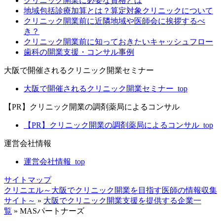
クリニック開業に必要な資格とは
地域包括診療加算とは？算定対象クリニックについて
クリニック開業前に近隣地域や医師会に挨拶するべ
き？
クリニック開業前に知っておきたいキャッシュフロー
歯科の開業支援・コンサル事例
大阪で開催されるクリニック開業セミナー
大阪で開催されるクリニック開業セミナー_top
【PR】クリニック開業の調剤薬局によるコンサル
【PR】クリニック開業の調剤薬局によるコンサル_top
運営会社情報
運営会社情報_top
サイトマップ
クリニエル～大阪でクリニック開業を目指す医師の情報収集
サイト～
»
大阪でクリニック開業支援を提供する企業一
覧
»
MASパートナーズ