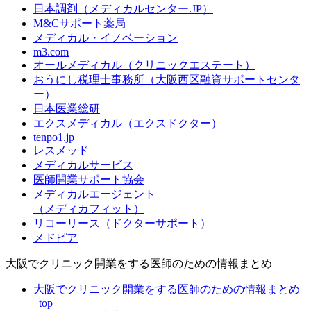
日本調剤（メディカルセンター.JP）
M&Cサポート薬局
メディカル・イノベーション
m3.com
オールメディカル（クリニックエステート）
おうにし税理士事務所（大阪西区融資サポートセンタ
ー）
日本医業総研
エクスメディカル（エクスドクター）
tenpo1.jp
レスメッド
メディカルサービス
医師開業サポート協会
メディカルエージェント
（メディカフィット）
リコーリース（ドクターサポート）
メドピア
大阪でクリニック開業をする医師のための情報まとめ
大阪でクリニック開業をする医師のための情報まとめ
_top