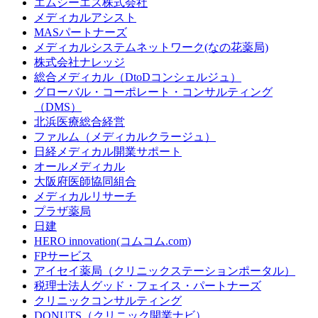
エムシーエス株式会社
メディカルアシスト
MASパートナーズ
メディカルシステムネットワーク(なの花薬局)
株式会社ナレッジ
総合メディカル（DtoDコンシェルジュ）
グローバル・コーポレート・コンサルティング
（DMS）
北浜医療総合経営
ファルム（メディカルクラージュ）
日経メディカル開業サポート
オールメディカル
大阪府医師協同組合
メディカルリサーチ
プラザ薬局
日建
HERO innovation(コムコム.com)
FPサービス
アイセイ薬局（クリニックステーションポータル）
税理士法人グッド・フェイス・パートナーズ
クリニックコンサルティング
DONUTS（クリニック開業ナビ）