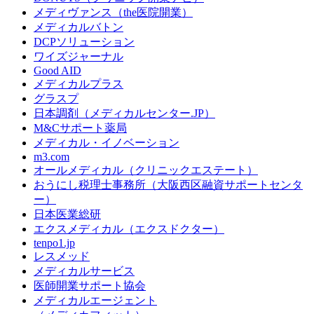
メディヴァンス（the医院開業）
メディカルバトン
DCPソリューション
ワイズジャーナル
Good AID
メディカルプラス
グラスプ
日本調剤（メディカルセンター.JP）
M&Cサポート薬局
メディカル・イノベーション
m3.com
オールメディカル（クリニックエステート）
おうにし税理士事務所（大阪西区融資サポートセンタ
ー）
日本医業総研
エクスメディカル（エクスドクター）
tenpo1.jp
レスメッド
メディカルサービス
医師開業サポート協会
メディカルエージェント