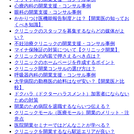
心療内科の開業支援・コンサル事例
眼科の開業支援・コンサル事例
かかりつけ医機能報告制度とは？【開業医の知ってお
くべき知識】
クリニックのスタッフを募集するならどの媒体がよ
い？
不妊治療クリニックの開業支援・コンサル事例
マイナ保険証の対策について【クリニック開業】
クリニックの内装で押さえるべき点は？
クリニックのホームページを作成するポイント
クリニック開業コンサルの選び方は？
呼吸器内科の開業支援・コンサル事例
大学病院の勤務医の給料はなぜ安い？【開業医と比
較】
ドクハラ（ドクターハラスメント）加害者にならない
ための対策
開業のため病院を退職するならいつ伝える？
クリニックモール（医療モール）開業のメリット・注
意点
医院開業セミナーではどんなことが学べる？
クリニックを開業するなら駅近エリアが良い？