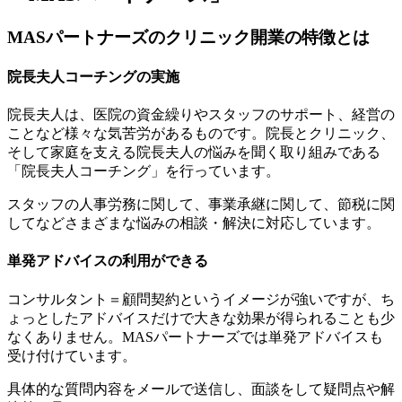
MASパートナーズのクリニック開業の特徴とは
院長夫人コーチングの実施
院長夫人は、医院の資金繰りやスタッフのサポート、経営の
ことなど様々な気苦労があるものです。院長とクリニック、
そして家庭を支える
院長夫人の悩みを聞く取り組みである
「院長夫人コーチング」を行っています
。
スタッフの人事労務に関して、事業承継に関して、節税に関
してなどさまざまな悩みの相談・解決に対応しています。
単発アドバイスの利用ができる
コンサルタント＝顧問契約というイメージが強いですが、ち
ょっとしたアドバイスだけで大きな効果が得られることも少
なくありません。
MASパートナーズでは単発アドバイスも
受け付けています
。
具体的な質問内容をメールで送信し、面談をして疑問点や解