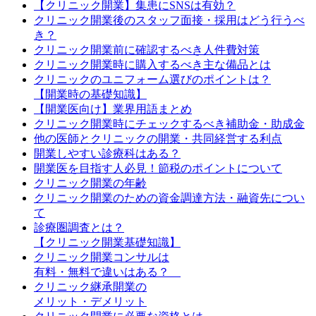
【クリニック開業】集患にSNSは有効？
クリニック開業後のスタッフ面接・採用はどう行うべ
き？
クリニック開業前に確認するべき人件費対策
クリニック開業時に購入するべき主な備品とは
クリニックのユニフォーム選びのポイントは？
【開業時の基礎知識】
【開業医向け】業界用語まとめ
クリニック開業時にチェックするべき補助金・助成金
他の医師とクリニックの開業・共同経営する利点
開業しやすい診療科はある？
開業医を目指す人必見！節税のポイントについて
クリニック開業の年齢
クリニック開業のための資金調達方法・融資先につい
て
診療圏調査とは？
【クリニック開業基礎知識】
クリニック開業コンサルは
有料・無料で違いはある？
クリニック継承開業の
メリット・デメリット