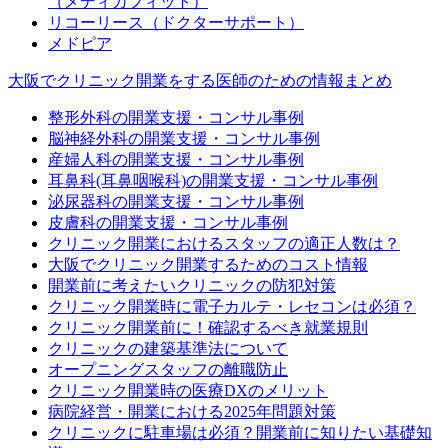
（メディカフィット）
リコーリース（ドクターサポート）
メドピア
大阪でクリニック開業をする医師のための情報まとめ
整形外科の開業支援・コンサル事例
脳神経外科の開業支援・コンサル事例
産婦人科の開業支援・コンサル事例
耳鼻科(耳鼻咽喉科)の開業支援・コンサル事例
泌尿器科の開業支援・コンサル事例
皮膚科の開業支援・コンサル事例
クリニック開業におけるスタッフの適正人数は？
大阪でクリニック開業するためのコスト情報
開業前に考えたいクリニックの防犯対策
クリニック開業時に電子カルテ・レセコンは必須？
クリニック開業前に！確認するべき就業規則
クリニックの建築基準法について
オープニングスタッフの離職防止
クリニック開業時の医療DXのメリット
病院経営・開業における2025年問題対策
クリニックに駐車場は必須？開業前に知りたい基礎知