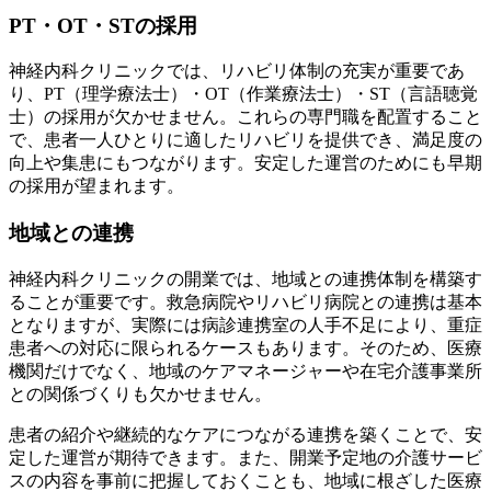
PT・OT・STの採用
神経内科クリニックでは、リハビリ体制の充実が重要であ
り、PT（理学療法士）・OT（作業療法士）・ST（言語聴覚
士）の採用が欠かせません。これらの専門職を配置すること
で、患者一人ひとりに適したリハビリを提供でき、満足度の
向上や集患にもつながります。安定した運営のためにも早期
の採用が望まれます。
地域との連携
神経内科クリニックの開業では、地域との連携体制を構築す
ることが重要です。救急病院やリハビリ病院との連携は基本
となりますが、実際には病診連携室の人手不足により、重症
患者への対応に限られるケースもあります。そのため、医療
機関だけでなく、地域のケアマネージャーや在宅介護事業所
との関係づくりも欠かせません。
患者の紹介や継続的なケアにつながる連携を築くことで、安
定した運営が期待できます。また、開業予定地の介護サービ
スの内容を事前に把握しておくことも、地域に根ざした医療