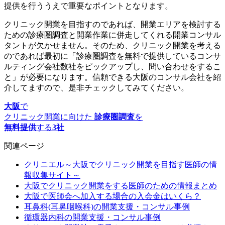
提供を行ううえで重要なポイントとなります。
クリニック開業を目指すのであれば、開業エリアを検討する
ための診療圏調査と開業作業に併走してくれる開業コンサル
タントが欠かせません。そのため、クリニック開業を考える
のであれば最初に
「診療圏調査を無料で提供しているコンサ
ルティング会社数社をピックアップし、問い合わせをするこ
と」
が必要になります。信頼できる大阪のコンサル会社を紹
介してますので、是非チェックしてみてください。
大阪
で
クリニック開業に向けた
診療圏調査
を
無料提供
する
3社
関連ページ
クリニエル～大阪でクリニック開業を目指す医師の情
報収集サイト～
大阪でクリニック開業をする医師のための情報まとめ
大阪で医師会へ加入する場合の入会金はいくら？
耳鼻科(耳鼻咽喉科)の開業支援・コンサル事例
循環器内科の開業支援・コンサル事例