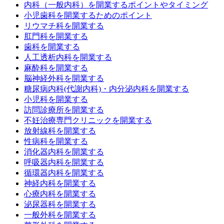
内科（一般内科）を開業するポイントやタイミング
小児歯科を開業するためのポイント
リウマチ科を開業する
肛門科を開業する
歯科を開業する
人工透析内科を開業する
麻酔科を開業する
脳神経外科を開業する
糖尿病内科(代謝内科)・内分泌内科を開業する
小児科を開業する
訪問診療所を開業する
不妊治療専門クリニックを開業する
放射線科を開業する
性病科を開業する
消化器内科を開業する
呼吸器内科を開業する
循環器内科を開業する
神経内科を開業する
心療内科を開業する
泌尿器科を開業する
一般外科を開業する