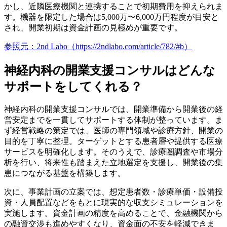
かし、近隣医療機関と連携することで初期費用を抑えられま
す。機器を限定した場合は5,000万〜6,000万円程度が目安と
され、開業初期は資金計画の見極めが重要です。
参照元：2nd Labo（https://2ndlabo.com/article/782/#b）
神経内科の開業支援コンサルはどんな
サポートをしてくれる？
神経内科の開業支援コンサルでは、開業準備から開業後の経
営安定までを一貫してサポートする体制が整っています。ま
ず経営戦略の策定では、医師の専門領域や診療方針、開業の
目的を丁寧に整理。ターゲットとする患者層や提供する医療
サービスを明確化します。そのうえで、診療圏調査や市場分
析を行い、将来性も踏まえた立地選定を支援し、開業後の集
患につながる基盤を構築します。
次に、事業計画の立案では、想定患者数・診療単価・設備投
資・人員配置などをもとに現実的な収支シミュレーションを
実施します。資金計画の精度を高めることで、金融機関から
の融資交渉も進めやすくなり、資金面の不安を軽減できま