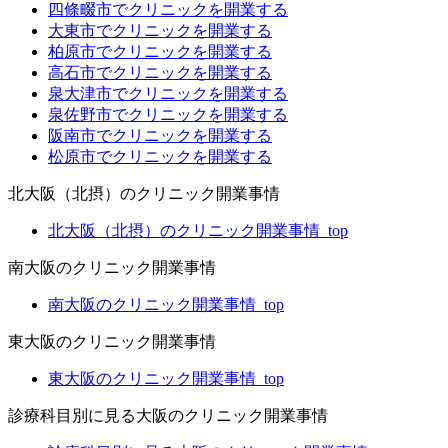
四條畷市でクリニックを開業する
大東市でクリニックを開業する
柏原市でクリニックを開業する
高石市でクリニックを開業する
泉大津市でクリニックを開業する
泉佐野市でクリニックを開業する
阪南市でクリニックを開業する
松原市でクリニックを開業する
北大阪（北摂）のクリニック開業事情
北大阪（北摂）のクリニック開業事情_top
南大阪のクリニック開業事情
南大阪のクリニック開業事情_top
東大阪のクリニック開業事情
東大阪のクリニック開業事情_top
診療科目別に見る大阪のクリニック開業事情