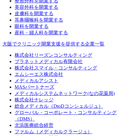
整形外科を開業する
美容外科を開業する
皮膚科を開業する
耳鼻咽喉科を開業する
眼科を開業する
産科・婦人科を開業する
大阪でクリニック開業支援を提供する企業一覧
株式会社リーズンコンサルティング
プラネットメディカル有限会社
株式会社スマイル・コンサルティング
エムシーエス株式会社
メディカルアシスト
MASパートナーズ
メディカルシステムネットワーク(なの花薬局)
株式会社ナレッジ
総合メディカル（DtoDコンシェルジュ）
グローバル・コーポレート・コンサルティング
（DMS）
北浜医療総合経営
ファルム（メディカルクラージュ）