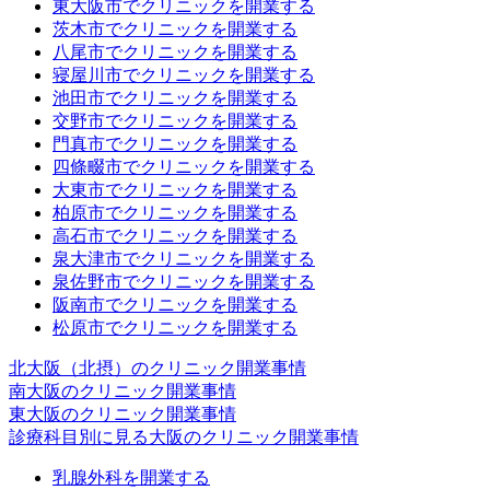
東大阪市でクリニックを開業する
茨木市でクリニックを開業する
八尾市でクリニックを開業する
寝屋川市でクリニックを開業する
池田市でクリニックを開業する
交野市でクリニックを開業する
門真市でクリニックを開業する
四條畷市でクリニックを開業する
大東市でクリニックを開業する
柏原市でクリニックを開業する
高石市でクリニックを開業する
泉大津市でクリニックを開業する
泉佐野市でクリニックを開業する
阪南市でクリニックを開業する
松原市でクリニックを開業する
北大阪（北摂）のクリニック開業事情
南大阪のクリニック開業事情
東大阪のクリニック開業事情
診療科目別に見る大阪のクリニック開業事情
乳腺外科を開業する