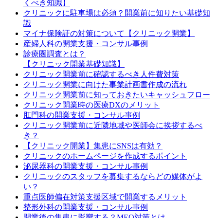
くべき知識】
クリニックに駐車場は必須？開業前に知りたい基礎知
識
マイナ保険証の対策について【クリニック開業】
産婦人科の開業支援・コンサル事例
診療圏調査とは？
【クリニック開業基礎知識】
クリニック開業前に確認するべき人件費対策
クリニック開業に向けた事業計画書作成の流れ
クリニック開業前に知っておきたいキャッシュフロー
クリニック開業時の医療DXのメリット
肛門科の開業支援・コンサル事例
クリニック開業前に近隣地域や医師会に挨拶するべ
き？
【クリニック開業】集患にSNSは有効？
クリニックのホームページを作成するポイント
泌尿器科の開業支援・コンサル事例
クリニックのスタッフを募集するならどの媒体がよ
い？
重点医師偏在対策支援区域で開業するメリット
整形外科の開業支援・コンサル事例
開業後の集患に影響する？MEO対策とは