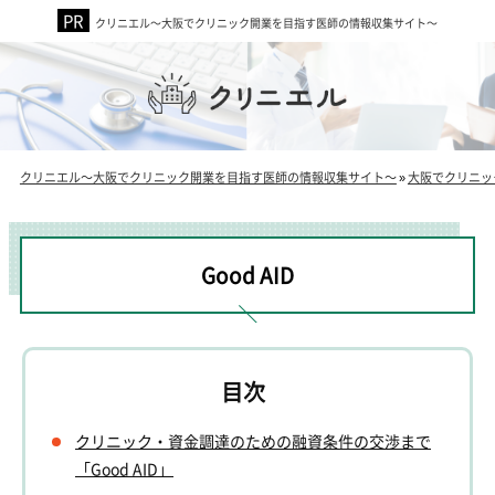
クリニエル～大阪でクリニック開業を目指す医師の情報収集サイト～
クリニエル～大阪でクリニック開業を目指す医師の情報収集サイト～
»
大阪でクリニッ
Good AID
クリニック・資金調達のための融資条件の交渉まで
「Good AID」