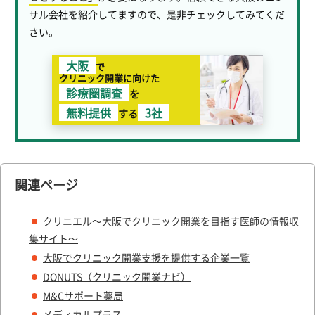
サル会社を紹介してますので、是非チェックしてみてくだ
さい。
大阪
で
クリニック開業に向けた
診療圏調査
を
無料提供
3社
する
関連ページ
クリニエル～大阪でクリニック開業を目指す医師の情報収
集サイト～
大阪でクリニック開業支援を提供する企業一覧
DONUTS（クリニック開業ナビ）
M&Cサポート薬局
メディカルプラス