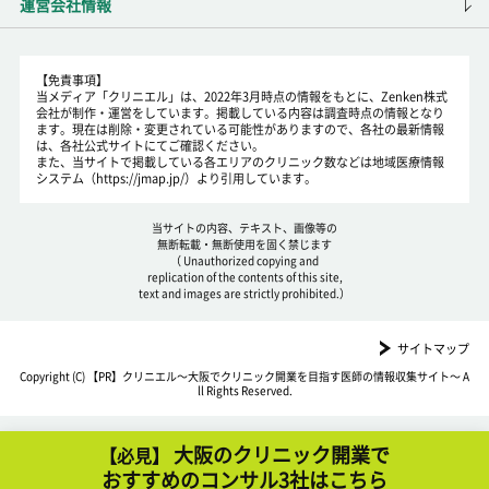
運営会社情報
【免責事項】
当メディア「クリニエル」は、2022年3月時点の情報をもとに、Zenken株式
会社が制作・運営をしています。掲載している内容は調査時点の情報となり
ます。現在は削除・変更されている可能性がありますので、各社の最新情報
は、各社公式サイトにてご確認ください。
また、当サイトで掲載している各エリアのクリニック数などは地域医療情報
システム（https://jmap.jp/）より引用しています。
当サイトの内容、テキスト、画像等の
無断転載・無断使用を固く禁じます
（ Unauthorized copying and
replication of the contents of this site,
text and images are strictly prohibited.）
サイトマップ
Copyright (C)
クリニエル～大阪でクリニック開業を目指す医師の情報収集サイト～
A
ll Rights Reserved.
大阪のクリニック開業で
【必見】
おすすめのコンサル3社はこちら