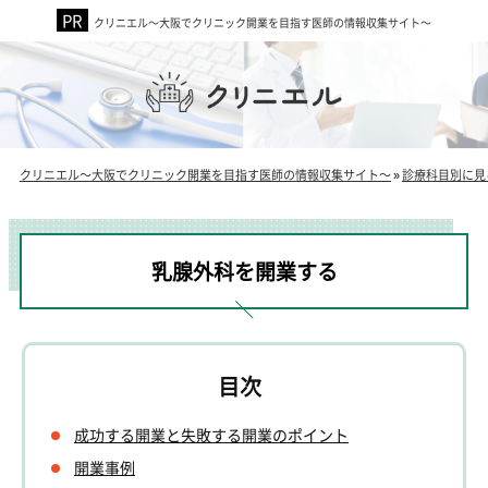
クリニエル～大阪でクリニック開業を目指す医師の情報収集サイト～
クリニエル～大阪でクリニック開業を目指す医師の情報収集サイト～
»
診療科目別に見
乳腺外科を開業する
成功する開業と失敗する開業のポイント
開業事例