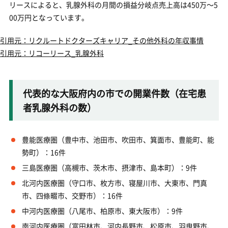
リースによると、乳腺外科の月間の損益分岐点売上高は450万～5
00万円となっています。
引用元：リクルートドクターズキャリア_その他外科の年収事情
引用元：リコーリース_乳腺外科
代表的な大阪府内の市での開業件数（在宅患
者乳腺外科の数）
豊能医療圏（豊中市、池田市、吹田市、箕面市、豊能町、能
勢町）：16件
三島医療圏（高槻市、茨木市、摂津市、島本町）：9件
北河内医療圏（守口市、枚方市、寝屋川市、大東市、門真
市、四條畷市、交野市）：16件
中河内医療圏（八尾市、柏原市、東大阪市）：9件
南河内医療圏（富田林市、河内長野市、松原市、羽曳野市、