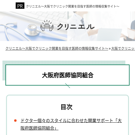
クリニエル～大阪でクリニック開業を目指す医師の情報収集サイト～
クリニエル～大阪でクリニック開業を目指す医師の情報収集サイト～
»
大阪でクリニッ
大阪府医師協同組合
ドクター個々のスタイルに合わせた開業サポート「大
阪府医師協同組合」