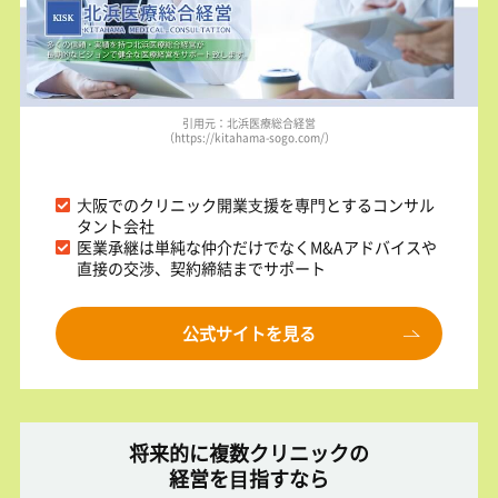
引用元：北浜医療総合経営
（https://kitahama-sogo.com/）
⼤阪でのクリニック開業⽀援を専⾨とするコンサル
タント会社
医業承継は単純な仲介だけでなくM&Aアドバイスや
直接の交渉、契約締結までサポート
公式サイトを見る
将来的に複数クリニックの
経営を⽬指すなら