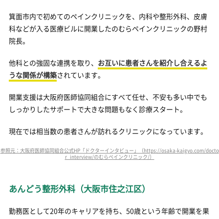
箕面市内で初めてのペインクリニックを、内科や整形外科、皮膚
科などが入る医療ビルに開業したのむらペインクリニックの野村
院長。
他科との強固な連携を取り、
お互いに患者さんを紹介し合えるよ
うな関係が構築
されています。
開業支援は大阪府医師協同組合にすべて任せ、不安も多い中でも
しっかりしたサポートで大きな問題もなく診療スタート。
現在では相当数の患者さんが訪れるクリニックになっています。
参照元：大阪府医師協同組合公式HP「ドクターインタビュー」（https://osaka-kaigyo.com/docto
r_interview/のむらペインクリニック/）
あんどう整形外科（大阪市住之江区）
勤務医として20年のキャリアを持ち、50歳という年齢で開業を果