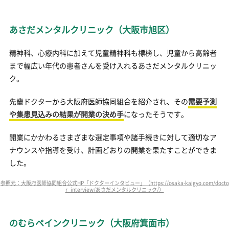
あさだメンタルクリニック（大阪市旭区）
精神科、心療内科に加えて児童精神科も標榜し、児童から高齢者
まで幅広い年代の患者さんを受け入れるあさだメンタルクリニッ
ク。
先輩ドクターから大阪府医師協同組合を紹介され、その
需要予測
や集患見込みの結果が開業の決め手
になったそうです。
開業にかかわるさまざまな選定事項や諸手続きに対して適切なア
ナウンスや指導を受け、計画どおりの開業を果たすことができま
した。
参照元：大阪府医師協同組合公式HP「ドクターインタビュー」（https://osaka-kaigyo.com/docto
r_interview/あさだメンタルクリニック/）
のむらペインクリニック（大阪府箕面市）