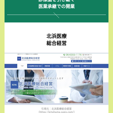
医業承継での開業
北浜医療
総合経営
引用元：北浜医療総合経営
（https://kitahama-sogo.com/）