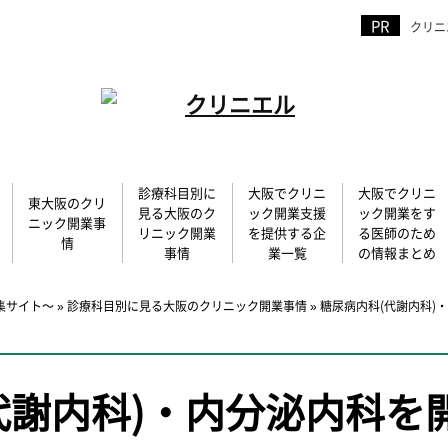
クリニ
診療科目別に
大阪でクリニ
大阪でクリニ
東大阪のクリ
見る大阪のク
ック開業支援
ック開業をす
ニック開業事
リニック開業
を提供する企
る医師のため
情
事情
業一覧
の情報まとめ
集サイト～
»
診療科目別に見る大阪のクリニック開業事情
»
糖尿病内科(代謝内科)
代謝内科)・内分泌内科を