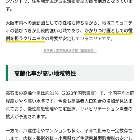
ンパクトで、住宅地が広がる生活密着型の都市構造となっていま
す。
大阪市内への通勤圏としての性格も持ちながら、地域コミュニテ
ィの結びつきが比較的強い地域であり、
かかりつけ医としての役
割を担うクリニック
の需要が安定しているエリアです。
参照元：高石市統計情報（国勢調査）
高齢化率が高い地域特性
高石市の高齢化率は約31％（2020年国勢調査）で、全国平均と同
程度かやや高い水準です。今後も高齢者人口割合の増加が見込ま
れており、慢性疾患管理や在宅医療、リハビリテーション需要の
拡大が予測されます。
一方で、戸建住宅やマンションも多く、子育て世帯も一定数存在
します。
内科・整形外科・小児科など生活密着型診療科
の安定し