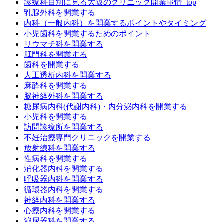
診療科目別に見る大阪のクリニック開業事情_top
乳腺外科を開業する
内科（一般内科）を開業するポイントやタイミング
小児歯科を開業するためのポイント
リウマチ科を開業する
肛門科を開業する
歯科を開業する
人工透析内科を開業する
麻酔科を開業する
脳神経外科を開業する
糖尿病内科(代謝内科)・内分泌内科を開業する
小児科を開業する
訪問診療所を開業する
不妊治療専門クリニックを開業する
放射線科を開業する
性病科を開業する
消化器内科を開業する
呼吸器内科を開業する
循環器内科を開業する
神経内科を開業する
心療内科を開業する
泌尿器科を開業する