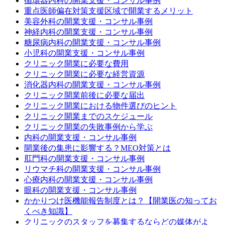
循環器内科の開業支援・コンサル事例
重点医師偏在対策支援区域で開業するメリット
美容外科の開業支援・コンサル事例
神経内科の開業支援・コンサル事例
糖尿病内科の開業支援・コンサル事例
小児科の開業支援・コンサル事例
クリニック開業に必要な費用
クリニック開業に必要な経営資源
消化器内科の開業支援・コンサル事例
クリニック開業前後に必要な届出
クリニック開業における物件選びのヒント
クリニック開業までのスケジュール
クリニック開業の失敗事例から学ぶ
内科の開業支援・コンサル事例
開業後の集患に影響する？MEO対策とは
肛門科の開業支援・コンサル事例
リウマチ科の開業支援・コンサル事例
心療内科の開業支援・コンサル事例
眼科の開業支援・コンサル事例
かかりつけ医機能報告制度とは？【開業医の知ってお
くべき知識】
クリニックのスタッフを募集するならどの媒体がよ