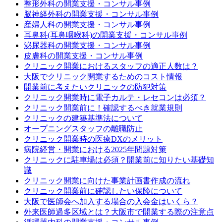
整形外科の開業支援・コンサル事例
脳神経外科の開業支援・コンサル事例
産婦人科の開業支援・コンサル事例
耳鼻科(耳鼻咽喉科)の開業支援・コンサル事例
泌尿器科の開業支援・コンサル事例
皮膚科の開業支援・コンサル事例
クリニック開業におけるスタッフの適正人数は？
大阪でクリニック開業するためのコスト情報
開業前に考えたいクリニックの防犯対策
クリニック開業時に電子カルテ・レセコンは必須？
クリニック開業前に！確認するべき就業規則
クリニックの建築基準法について
オープニングスタッフの離職防止
クリニック開業時の医療DXのメリット
病院経営・開業における2025年問題対策
クリニックに駐車場は必須？開業前に知りたい基礎知
識
クリニック開業に向けた事業計画書作成の流れ
クリニック開業前に確認したい保険について
大阪で医師会へ加入する場合の入会金はいくら？
外来医師過多区域とは？大阪市で開業する際の注意点