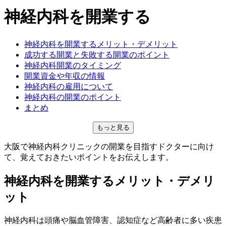
神経内科を開業する
神経内科を開業するメリット・デメリット
成功する開業と失敗する開業のポイント
神経内科開業のタイミング
開業資金や年収の情報
神経内科の雇用について
神経内科の開業のポイント
まとめ
もっと見る
大阪で神経内科クリニックの開業を目指すドクターに向け
て、覚えておきたいポイントをお伝えします。
神経内科を開業するメリット・デメリ
ット
神経内科は頭痛や脳血管障害、認知症など高齢者に多い疾患