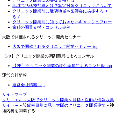
クリニック開業に必要な資格とは
地域包括診療加算とは？算定対象クリニックについて
クリニック開業前に近隣地域や医師会に挨拶するべ
き？
クリニック開業前に知っておきたいキャッシュフロー
歯科の開業支援・コンサル事例
大阪で開催されるクリニック開業セミナー
大阪で開催されるクリニック開業セミナー_top
【PR】クリニック開業の調剤薬局によるコンサル
【PR】クリニック開業の調剤薬局によるコンサル_top
運営会社情報
運営会社情報_top
サイトマップ
クリニエル～大阪でクリニック開業を目指す医師の情報収集
サイト～
»
診療科目別に見る大阪のクリニック開業事情
»
神
経内科を開業する