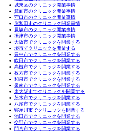
城東区のクリニック開業事情
箕面市のクリニック開業事情
守口市のクリニック開業事情
岸和田市のクリニック開業事情
貝塚市のクリニック開業事情
摂津市のクリニック開業事情
大阪市でクリニックを開業する
堺市でクリニックを開業する
豊中市でクリニックを開業する
吹田市でクリニックを開業する
高槻市でクリニックを開業する
枚方市でクリニックを開業する
和泉市でクリニックを開業する
泉南市でクリニックを開業する
東大阪市でクリニックを開業する
茨木市でクリニックを開業する
八尾市でクリニックを開業する
寝屋川市でクリニックを開業する
池田市でクリニックを開業する
交野市でクリニックを開業する
門真市でクリニックを開業する