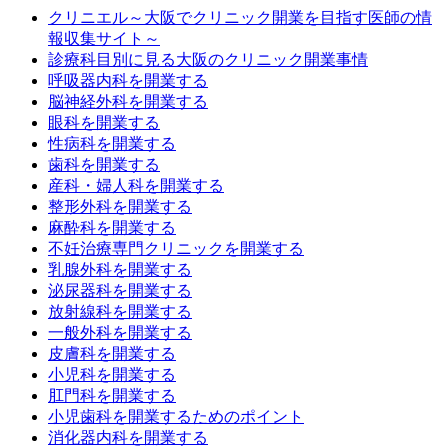
クリニエル～大阪でクリニック開業を目指す医師の情
報収集サイト～
診療科目別に見る大阪のクリニック開業事情
呼吸器内科を開業する
脳神経外科を開業する
眼科を開業する
性病科を開業する
歯科を開業する
産科・婦人科を開業する
整形外科を開業する
麻酔科を開業する
不妊治療専門クリニックを開業する
乳腺外科を開業する
泌尿器科を開業する
放射線科を開業する
一般外科を開業する
皮膚科を開業する
小児科を開業する
肛門科を開業する
小児歯科を開業するためのポイント
消化器内科を開業する