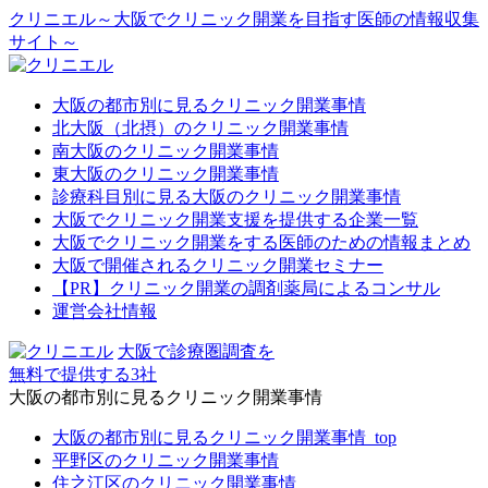
クリニエル～大阪でクリニック開業を目指す医師の情報収集
サイト～
大阪の都市別に見るクリニック開業事情
北大阪（北摂）のクリニック開業事情
南大阪のクリニック開業事情
東大阪のクリニック開業事情
診療科目別に見る大阪のクリニック開業事情
大阪でクリニック開業支援を提供する企業一覧
大阪でクリニック開業をする医師のための情報まとめ
大阪で開催されるクリニック開業セミナー
【PR】クリニック開業の調剤薬局によるコンサル
運営会社情報
大阪で診療圏調査を
無料で提供する3社
大阪の都市別に見るクリニック開業事情
大阪の都市別に見るクリニック開業事情_top
平野区のクリニック開業事情
住之江区のクリニック開業事情