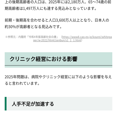
上の後期高齢者の人口は、2025年には2,180万人、65～74歳の前
期高齢者は1,497万人にも達する見込みとなっています。
前期・後期高を合わせると人口3,600万人以上となり、日本人の
約30%が高齢者となる見込みです。
※参照元：内閣府「令和4年版高齢社会白書」 （
https://www8.cao.go.jp/kourei/whitepa
per/w-2022/html/zenbun/s1_1_1.html
）
クリニック経営における影響
2025年問題は、病院やクリニック経営に以下のような影響を与え
ると言われています。
人手不足が加速する