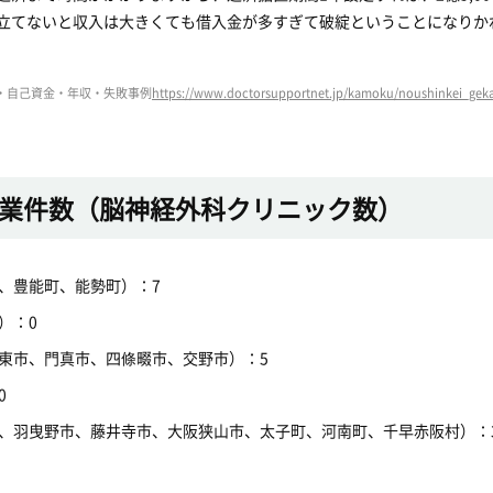
立てないと収入は大きくても借入金が多すぎて破綻ということになりか
金・自己資金・年収・失敗事例
https://www.doctorsupportnet.jp/kamoku/noushinkei_geka.
業件数（脳神経外科クリニック数）
、豊能町、能勢町）：7
）：0
東市、門真市、四條畷市、交野市）：5
0
、羽曳野市、藤井寺市、大阪狭山市、太子町、河南町、千早赤阪村）：