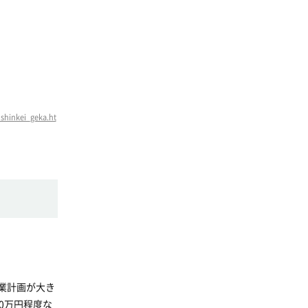
shinkei_geka.ht
業計画が大き
0万円程度な